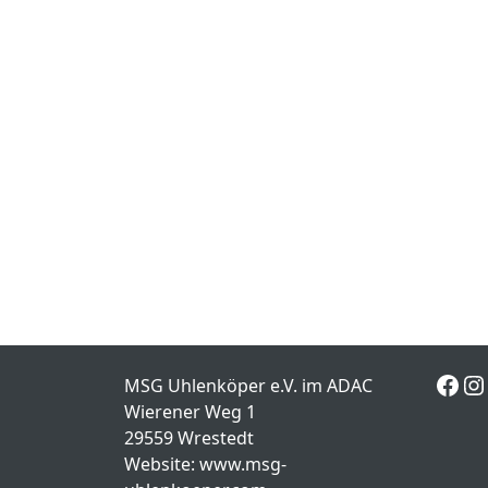
Fac
In
MSG Uhlenköper e.V. im ADAC
Wierener Weg 1
29559 Wrestedt
Website: www.msg-