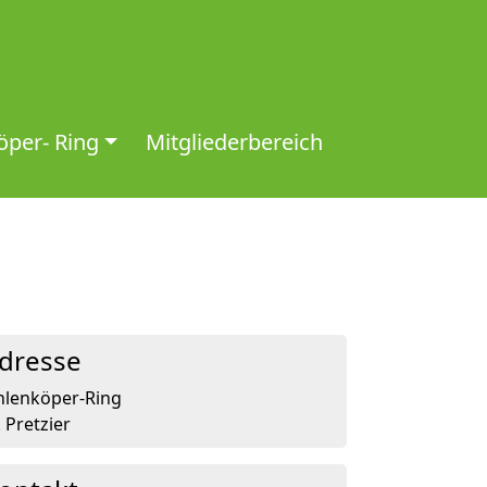
per- Ring
Mitgliederbereich
dresse
hlenköper-Ring
. Pretzier