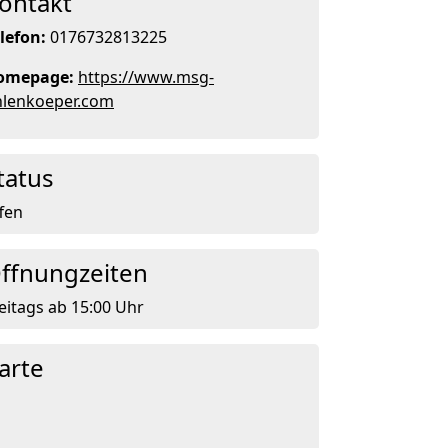
ontakt
lefon:
0176732813225
omepage:
https://www.msg-
hlenkoeper.com
tatus
fen
ffnungzeiten
eitags ab 15:00 Uhr
arte