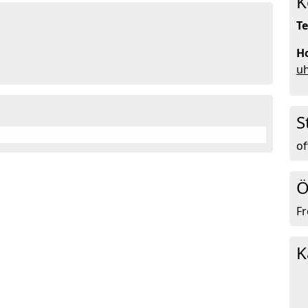
K
Te
H
u
S
of
Ö
Fr
K